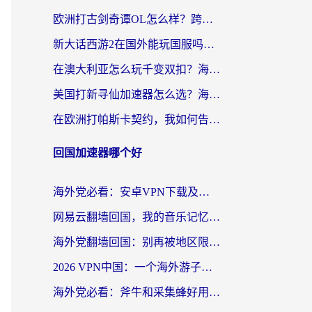
欧洲打古剑奇谭OL怎么样？跨越延迟的江湖梦
新大话西游2在国外能玩国服吗？海外玩家不卡的秘密都在这
在澳大利亚怎么玩千变双扣？海外党国服游戏加速终极指南
美国打新寻仙加速器怎么选？海外党亲测有效的国服游戏加速指南
在欧洲打帕斯卡契约，我如何告别延迟与卡顿？
回国加速器哪个好
海外党必看：安卓VPN下载及回国加速器选择指南——告别地区限制，无缝刷国内资源
网易云翻墙回国，我的音乐记忆终于能续上了
海外党翻墙回国：别再被地区限制卡脖子，选对加速器的正确姿势
2026 VPN中国：一个海外游子的数字归乡指南
海外党必看：斧牛和采集蜂好用吗？3步选对回国加速器，无缝刷国内资源