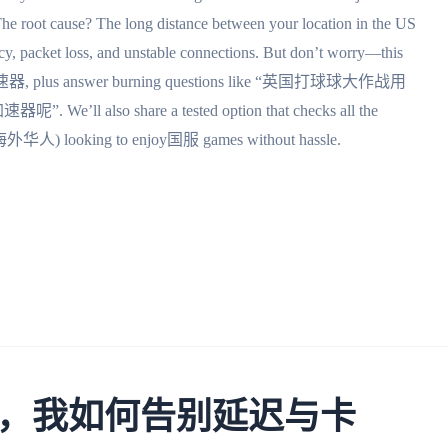
he root cause? The long distance between your location in the US
cy, packet loss, and unstable connections. But don’t worry—this
加速器, plus answer burning questions like “英国打球球大作战用
also share a tested option that checks all the
华人) looking to enjoy国服 games without hassle.
，我如何告别延迟与卡