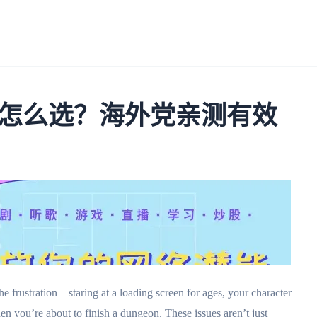
怎么选？海外党亲测有效
 frustration—staring at a loading screen for ages, your character
hen you’re about to finish a dungeon. These issues aren’t just