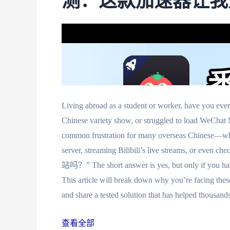
测：这款加速器让我
Living abroad as a student or worker, have you ever
Chinese variety show, or struggled to load W
common frustration for many overseas Chinese—wh
server, streaming Bilibili’s live streams, o
站吗？” The short answer is yes, but only i
This article will break down why you’re facing these
and share a tested solution that has helped thousand
查看全部