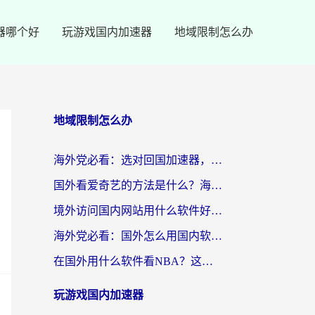
器哪个好
玩游戏国内加速器
地域限制怎么办
地域限制怎么办
海外党必看：选对回国加速器，轻松翻墙到国内看剧+解决12123访问难题
国外看爱奇艺的方法是什么？海外党亲测有效的追剧加速指南
境外访问国内网站用什么软件好？留学生亲测：这款加速器让我无缝刷B站、看爱奇艺
海外党必看：国外怎么用国内软件？选对加速器才是关键
在国外用什么软件看NBA？这可能是你最需要的答案
玩游戏国内加速器