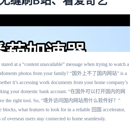
无缝刷B站、看爱奇艺
 stared at a “content unavailable” message when trying to watch a
eChat Moments photos from your family? “国外上不了国内网站” is a
ether it’s accessing work documents from your home company’s
r even checking your domestic bank account. “在国外可以打开国内的网
f you have the right tool. So, “境外访问国内网站用什么软件好？”
 blocks, what features to look for in a reliable 回国 accelerator,
s of overseas users stay connected to home seamlessly.