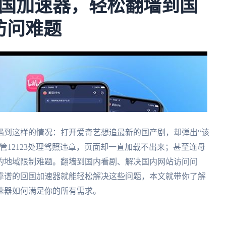
国加速器，轻松翻墙到国
3访问难题
遇到这样的情况：打开爱奇艺想追最新的国产剧，却弹出“该
管12123处理驾照违章，页面却一直加载不出来；甚至连母
的地域限制难题。翻墙到国内看剧、解决国内网站访问问
靠谱的回国加速器就能轻松解决这些问题，本文就带你了解
速器如何满足你的所有需求。