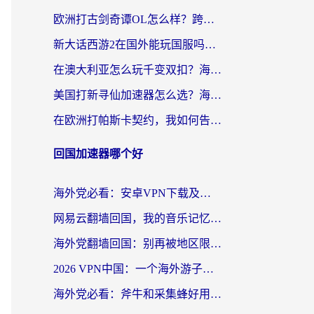
欧洲打古剑奇谭OL怎么样？跨越延迟的江湖梦
新大话西游2在国外能玩国服吗？海外玩家不卡的秘密都在这
在澳大利亚怎么玩千变双扣？海外党国服游戏加速终极指南
美国打新寻仙加速器怎么选？海外党亲测有效的国服游戏加速指南
在欧洲打帕斯卡契约，我如何告别延迟与卡顿？
回国加速器哪个好
海外党必看：安卓VPN下载及回国加速器选择指南——告别地区限制，无缝刷国内资源
网易云翻墙回国，我的音乐记忆终于能续上了
海外党翻墙回国：别再被地区限制卡脖子，选对加速器的正确姿势
2026 VPN中国：一个海外游子的数字归乡指南
海外党必看：斧牛和采集蜂好用吗？3步选对回国加速器，无缝刷国内资源