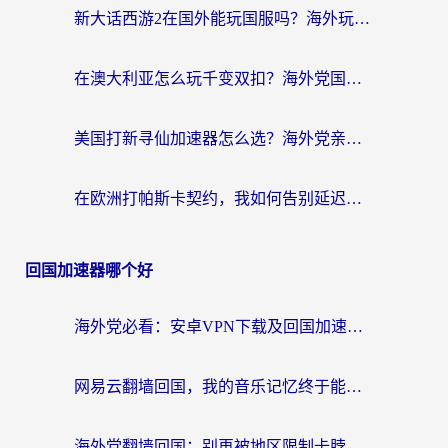
新大话西游2在国外能玩国服吗？海外玩家不卡的秘密都在这
在澳大利亚怎么玩千变双扣？海外党国服游戏加速终极指南
美国打新寻仙加速器怎么选？海外党亲测有效的国服游戏加速指南
在欧洲打帕斯卡契约，我如何告别延迟与卡顿？
回国加速器哪个好
海外党必看：安卓VPN下载及回国加速器选择指南——告别地区限制，无缝刷国内资源
网易云翻墙回国，我的音乐记忆终于能续上了
海外党翻墙回国：别再被地区限制卡脖子，选对加速器的正确姿势