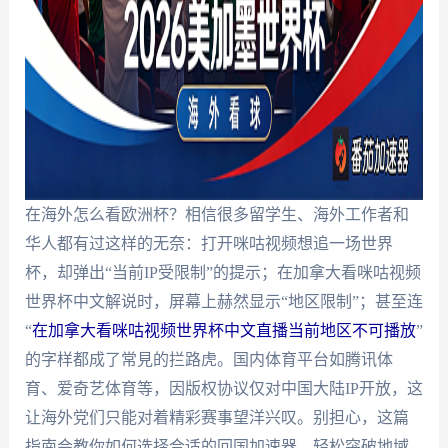
在海外怎么看欧洲杯？相信很多留学生、海外工作者和
华人都有过这样的无奈：打开咪咕视频想追一场世界
杯，却弹出“当前IP受限制”的提示；在加拿大看咪咕视频
世界杯中文解说时，屏幕上赫然显示“地区限制”；甚至连
“
在加拿大看咪咕视频世界杯中文直播当前地区不可播放
”
的字样都成了常見的拦路虎。国内体育平台如腾讯体
育、爱奇艺体育等，因版权协议仅对中国大陆IP开放，这
让海外党们只能对着精彩赛事望洋兴叹。别担心，这篇
指南会教你如何选择合适的回国加速器，轻松突破地域