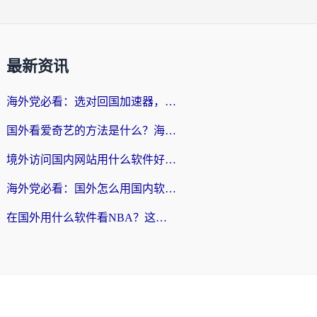
最新资讯
海外党必看：选对回国加速器，轻松翻墙到国内看剧+解决12123访问难题
国外看爱奇艺的方法是什么？海外党亲测有效的追剧加速指南
境外访问国内网站用什么软件好？留学生亲测：这款加速器让我无缝刷B站、看爱奇艺
海外党必看：国外怎么用国内软件？选对加速器才是关键
在国外用什么软件看NBA？这可能是你最需要的答案