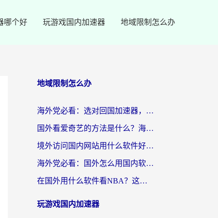
器哪个好
玩游戏国内加速器
地域限制怎么办
地域限制怎么办
海外党必看：选对回国加速器，轻松翻墙到国内看剧+解决12123访问难题
国外看爱奇艺的方法是什么？海外党亲测有效的追剧加速指南
境外访问国内网站用什么软件好？留学生亲测：这款加速器让我无缝刷B站、看爱奇艺
海外党必看：国外怎么用国内软件？选对加速器才是关键
在国外用什么软件看NBA？这可能是你最需要的答案
玩游戏国内加速器