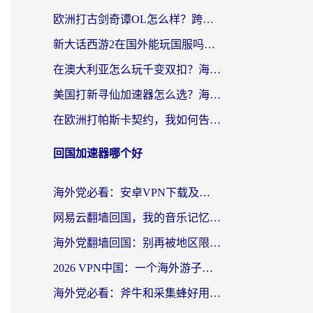
欧洲打古剑奇谭OL怎么样？跨越延迟的江湖梦
新大话西游2在国外能玩国服吗？海外玩家不卡的秘密都在这
在澳大利亚怎么玩千变双扣？海外党国服游戏加速终极指南
美国打新寻仙加速器怎么选？海外党亲测有效的国服游戏加速指南
在欧洲打帕斯卡契约，我如何告别延迟与卡顿？
回国加速器哪个好
海外党必看：安卓VPN下载及回国加速器选择指南——告别地区限制，无缝刷国内资源
网易云翻墙回国，我的音乐记忆终于能续上了
海外党翻墙回国：别再被地区限制卡脖子，选对加速器的正确姿势
2026 VPN中国：一个海外游子的数字归乡指南
海外党必看：斧牛和采集蜂好用吗？3步选对回国加速器，无缝刷国内资源