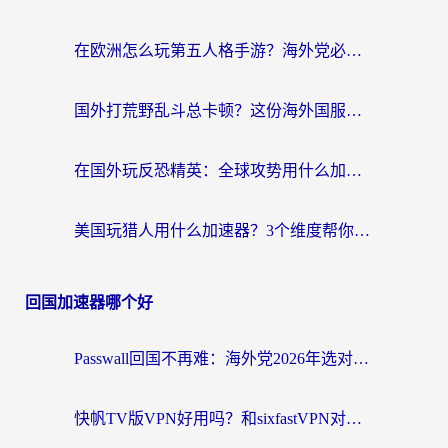
在欧洲怎么玩第五人格手游？海外党必看的国服游戏加速器选择指南
国外打荒野乱斗总卡顿？这份海外国服游戏加速器选择指南帮你解决所有痛点
在国外玩反恐精英：全球攻势用什么加速器好呢？海外党实测避坑指南
美国玩猎人用什么加速器？3个维度帮你选对不踩坑
回国加速器哪个好
Passwall回国不再难：海外党2026年选对加速器的实用指南
快帆TV版VPN好用吗？和sixfastVPN对比哪个回国效果更好？海外党必看的回国加速指南