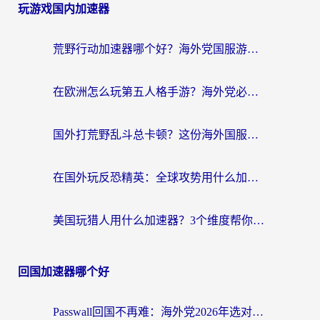
玩游戏国内加速器
荒野行动加速器哪个好？海外党国服游戏畅玩终极指南（附实测体验）
在欧洲怎么玩第五人格手游？海外党必看的国服游戏加速器选择指南
国外打荒野乱斗总卡顿？这份海外国服游戏加速器选择指南帮你解决所有痛点
在国外玩反恐精英：全球攻势用什么加速器好呢？海外党实测避坑指南
美国玩猎人用什么加速器？3个维度帮你选对不踩坑
回国加速器哪个好
Passwall回国不再难：海外党2026年选对加速器的实用指南