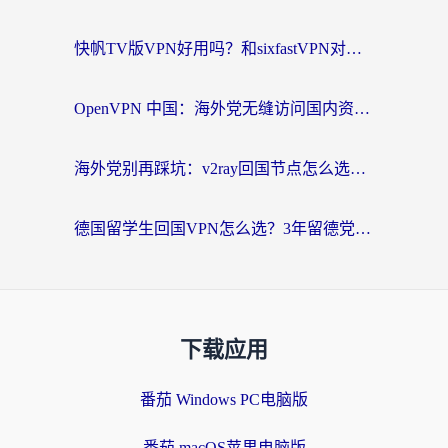
快帆TV版VPN好用吗？和sixfastVPN对比哪个回国效果更好？海外党必看的回国加速指南
OpenVPN 中国：海外党无缝访问国内资源的终极指南（附免费试用技巧）
海外党别再踩坑：v2ray回国节点怎么选？一篇搞定无缝访问国内资源的加速器指南
德国留学生回国VPN怎么选？3年留德党亲测：无缝刷剧玩国服的实用指南
下载应用
番茄 Windows PC电脑版
番茄 macOS苹果电脑版