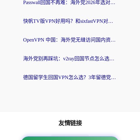
Passwall回国不再难：海外党2026年选对加速器的实用指南
快帆TV版VPN好用吗？和sixfastVPN对比哪个回国效果更好？海外党必看的回国加速指南
OpenVPN 中国：海外党无缝访问国内资源的终极指南（附免费试用技巧）
海外党别再踩坑：v2ray回国节点怎么选？一篇搞定无缝访问国内资源的加速器指南
德国留学生回国VPN怎么选？3年留德党亲测：无缝刷剧玩国服的实用指南
友情链接
海外回国加速器