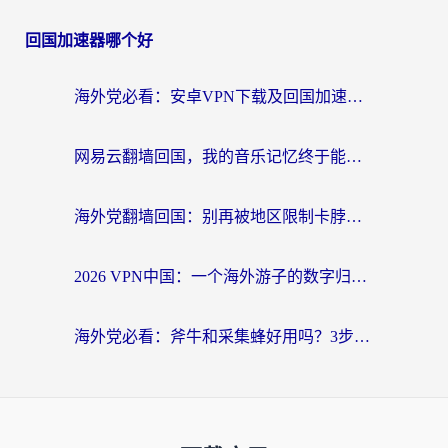
回国加速器哪个好
海外党必看：安卓VPN下载及回国加速器选择指南——告别地区限制，无缝刷国内资源
网易云翻墙回国，我的音乐记忆终于能续上了
海外党翻墙回国：别再被地区限制卡脖子，选对加速器的正确姿势
2026 VPN中国：一个海外游子的数字归乡指南
海外党必看：斧牛和采集蜂好用吗？3步选对回国加速器，无缝刷国内资源