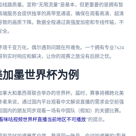
线路质量。宣称“无限流量”是基本，但更重要的是拥有智
高端服务会提供独享的高带宽通道，确保在观看高清、超清
导致的画质下降。数据全程通过高强度加密和专线传输，不
安全。
境千变万化，偶尔遇到问题在所难免。一个拥有专业7x24
得到实时响应和解决，让你的观赛之旅没有后顾之忧。
美加墨世界杯为例
、加拿大和墨西哥联合举办的世界杯。届时，赛事将横跨北美
作者来说，通过国内平台观看中文解说直播的需求会空前强
和国内的朋友同步观看一场有中国队（假如）的关键比赛。
看咪咕视频世界杯直播当前地区不可播放
”的提示。
都安装好加速器客户端，登录同一账号。启动加速器的“影音