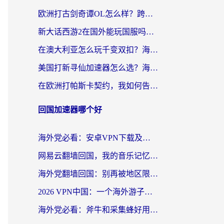
欧洲打古剑奇谭OL怎么样？跨越延迟的江湖梦
新大话西游2在国外能玩国服吗？海外玩家不卡的秘密都在这
在澳大利亚怎么玩千变双扣？海外党国服游戏加速终极指南
美国打新寻仙加速器怎么选？海外党亲测有效的国服游戏加速指南
在欧洲打帕斯卡契约，我如何告别延迟与卡顿？
回国加速器哪个好
海外党必看：安卓VPN下载及回国加速器选择指南——告别地区限制，无缝刷国内资源
网易云翻墙回国，我的音乐记忆终于能续上了
海外党翻墙回国：别再被地区限制卡脖子，选对加速器的正确姿势
2026 VPN中国：一个海外游子的数字归乡指南
海外党必看：斧牛和采集蜂好用吗？3步选对回国加速器，无缝刷国内资源