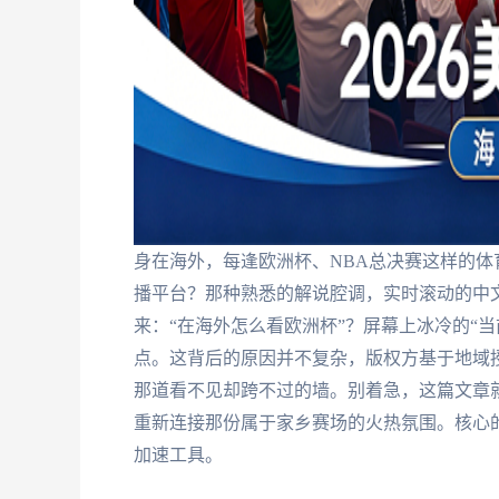
身在海外，每逢欧洲杯、NBA总决赛这样的
播平台？那种熟悉的解说腔调，实时滚动的中文
来：“在海外怎么看欧洲杯”？屏幕上冰冷的“当
点。这背后的原因并不复杂，版权方基于地域授
那道看不见却跨不过的墙。别着急，这篇文章
重新连接那份属于家乡赛场的火热氛围。核心
加速工具。